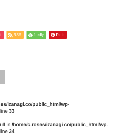
t
RSS
feedly
Pin it
es/izanagi.co/public_html/wp-
line
33
ull in
/home/c-roses/izanagi.co/public_html/wp-
line
34