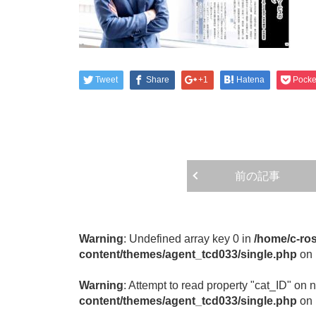
Tweet
Share
+1
Hatena
Pocke
前の記事
Warning
: Undefined array key 0 in
/home/c-ros
content/themes/agent_tcd033/single.php
on 
Warning
: Attempt to read property "cat_ID" on n
content/themes/agent_tcd033/single.php
on 