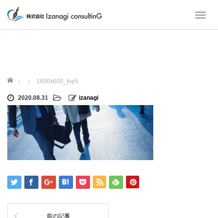
T
o
g
g
l
e
ホーム
n
1600x600_top5
a
2020.08.31
izanagi
v
i
g
a
t
i
o
n
前の記事