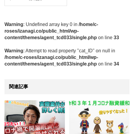
Warning
: Undefined array key 0 in
/home/c-
roses/izanagi.co/public_html/wp-
content/themes/agent_tcd033/single.php
on line
33
Warning
: Attempt to read property "cat_ID" on null in
/home/c-roses/izanagi.co/public_html/wp-
content/themes/agent_tcd033/single.php
on line
34
関連記事