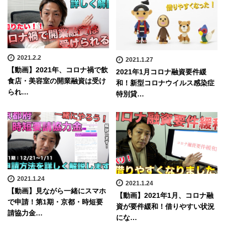
2021.2.2
2021.1.27
【動画】2021年、コロナ禍で飲
2021年1月コロナ融資要件緩
食店・美容室の開業融資は受け
和！新型コロナウイルス感染症
られ…
特別貸…
2021.1.24
2021.1.24
【動画】見ながら一緒にスマホ
【動画】2021年1月、コロナ融
で申請！第1期・京都・時短要
資が要件緩和！借りやすい状況
請協力金…
にな…