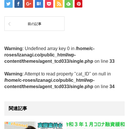
前の記事
Warning
: Undefined array key 0 in
/home/c-
roses/izanagi.co/public_html/wp-
content/themes/agent_tcd033/single.php
on line
33
Warning
: Attempt to read property "cat_ID" on null in
/home/c-roses/izanagi.co/public_html/wp-
content/themes/agent_tcd033/single.php
on line
34
関連記事