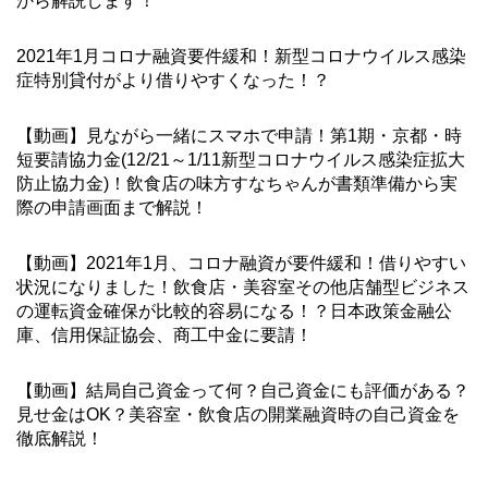
から解説します！
2021年1月コロナ融資要件緩和！新型コロナウイルス感染
症特別貸付がより借りやすくなった！？
【動画】見ながら一緒にスマホで申請！第1期・京都・時
短要請協力金(12/21～1/11新型コロナウイルス感染症拡大
防止協力金)！飲食店の味方すなちゃんが書類準備から実
際の申請画面まで解説！
【動画】2021年1月、コロナ融資が要件緩和！借りやすい
状況になりました！飲食店・美容室その他店舗型ビジネス
の運転資金確保が比較的容易になる！？日本政策金融公
庫、信用保証協会、商工中金に要請！
【動画】結局自己資金って何？自己資金にも評価がある？
見せ金はOK？美容室・飲食店の開業融資時の自己資金を
徹底解説！