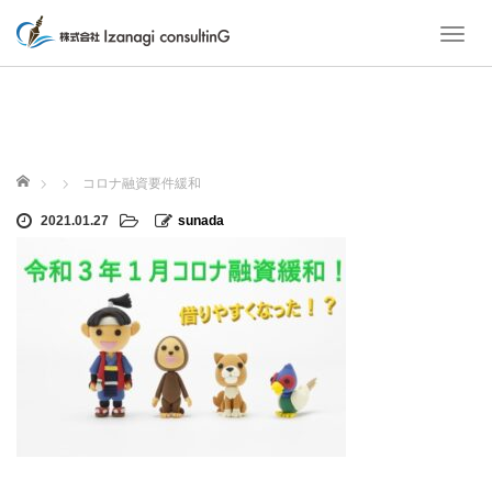
T
o
g
g
l
e
ホーム
n
コロナ融資要件緩和
a
2021.01.27
sunada
v
i
g
a
t
i
o
n