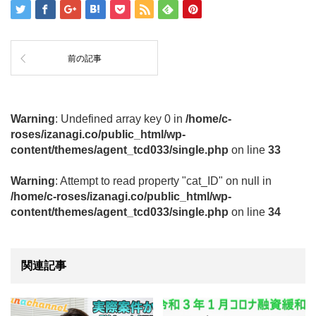
前の記事
Warning
: Undefined array key 0 in
/home/c-
roses/izanagi.co/public_html/wp-
content/themes/agent_tcd033/single.php
on line
33
Warning
: Attempt to read property "cat_ID" on null in
/home/c-roses/izanagi.co/public_html/wp-
content/themes/agent_tcd033/single.php
on line
34
関連記事