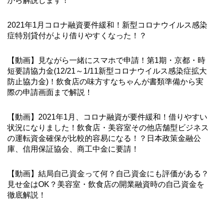
から解説します！
2021年1月コロナ融資要件緩和！新型コロナウイルス感染
症特別貸付がより借りやすくなった！？
【動画】見ながら一緒にスマホで申請！第1期・京都・時
短要請協力金(12/21～1/11新型コロナウイルス感染症拡大
防止協力金)！飲食店の味方すなちゃんが書類準備から実
際の申請画面まで解説！
【動画】2021年1月、コロナ融資が要件緩和！借りやすい
状況になりました！飲食店・美容室その他店舗型ビジネス
の運転資金確保が比較的容易になる！？日本政策金融公
庫、信用保証協会、商工中金に要請！
【動画】結局自己資金って何？自己資金にも評価がある？
見せ金はOK？美容室・飲食店の開業融資時の自己資金を
徹底解説！