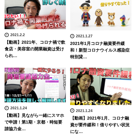
2021.2.2
2021.1.27
【動画】2021年、コロナ禍で飲
2021年1月コロナ融資要件緩
食店・美容室の開業融資は受け
和！新型コロナウイルス感染症
られ…
特別貸…
2021.1.24
2021.1.24
【動画】見ながら一緒にスマホ
【動画】2021年1月、コロナ融
で申請！第1期・京都・時短要
資が要件緩和！借りやすい状況
請協力金…
にな…