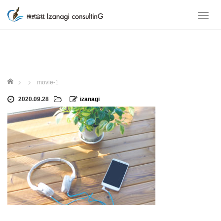
T
o
g
g
l
e
ホーム
n
movie-1
a
2020.09.28
izanagi
v
i
g
a
t
i
o
n