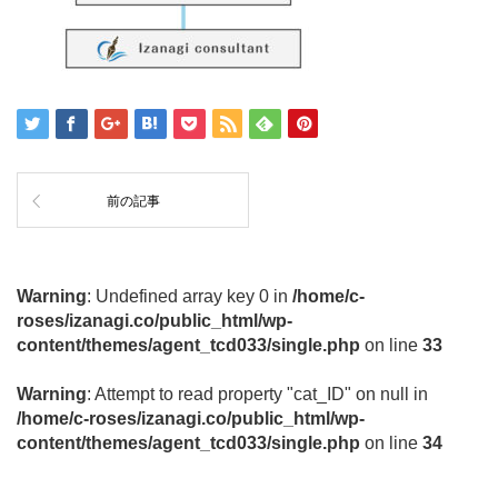
前の記事
Warning
: Undefined array key 0 in
/home/c-
roses/izanagi.co/public_html/wp-
content/themes/agent_tcd033/single.php
on line
33
Warning
: Attempt to read property "cat_ID" on null in
/home/c-roses/izanagi.co/public_html/wp-
content/themes/agent_tcd033/single.php
on line
34