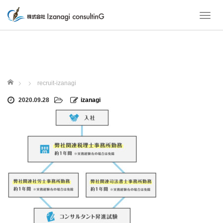
T
o
g
g
l
e
ホーム
n
recruit-izanagi
a
2020.09.28
izanagi
v
i
g
a
t
i
o
n