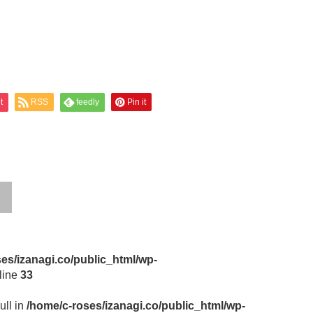
t
RSS
feedly
Pin it
es/izanagi.co/public_html/wp-
line
33
ull in
/home/c-roses/izanagi.co/public_html/wp-