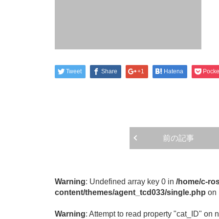
Tweet
Share
+1
Hatena
Pocke
前の記事
Warning
: Undefined array key 0 in
/home/c-ros
content/themes/agent_tcd033/single.php
on 
Warning
: Attempt to read property "cat_ID" on n