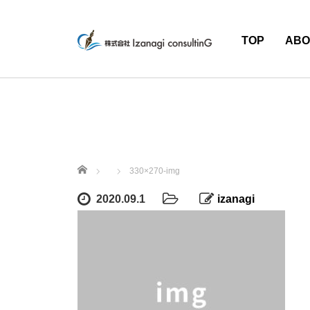
TOP
ABO
ホーム
330×270-img
2020.09.1
izanagi