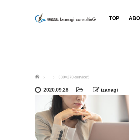
TOP
ABO
ホーム
330×270-service5
2020.09.28
izanagi