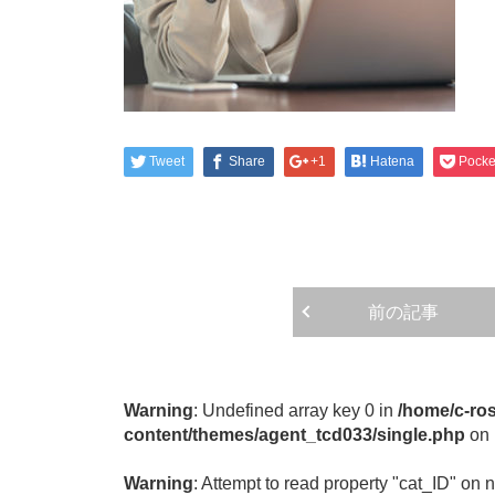
Tweet
Share
+1
Hatena
Pocke
前の記事
Warning
: Undefined array key 0 in
/home/c-ros
content/themes/agent_tcd033/single.php
on 
Warning
: Attempt to read property "cat_ID" on n