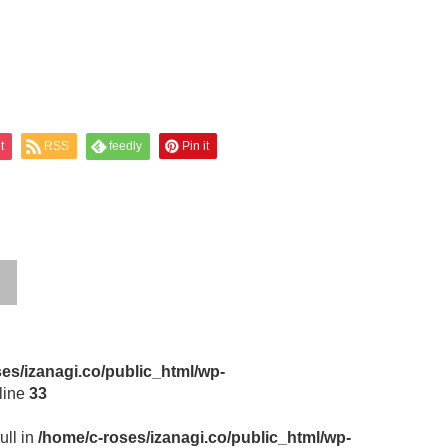
t
RSS
feedly
Pin it
es/izanagi.co/public_html/wp-
line
33
ull in
/home/c-roses/izanagi.co/public_html/wp-